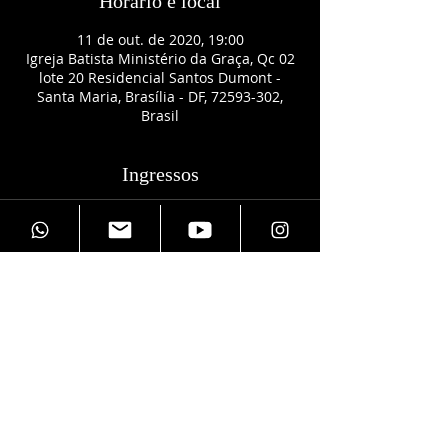
Horário e local
11 de out. de 2020, 19:00
Igreja Batista Ministério da Graça, Qc 02
lote 20 Residencial Santos Dumont -
Santa Maria, Brasília - DF, 72593-302,
Brasil
Ingressos
Vendas encerradas
Tipo de ingresso
Quantas vagas quer reservar?
Mais informações
Preço
R$ 0,00