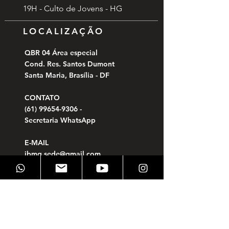
19H - Culto de Jovens - HG
LOCALIZAÇÃO
QBR 04 Área especial
Cond. Res. Santos Dumont
Santa Maria, Brasília - DF
CONTATO
(61) 99654-9306
-
Secretaria WhatsApp
E-MAIL
ibmg.sede@gmail.com
DADOS BANCÁRIOS
IGREJA BATISTA MINISTÉRIO DA GRAÇA
CNPJ.:
03.072.319
/0001-10
BANCO SICREDI