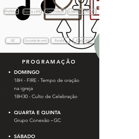
Profético
Escola LIFE
Consolidação
Líderes de Redes
GC
Escalas
Graça Kids
Eu cuido de você
PROGRAMAÇÃO
DOMINGO
18H - FIRE - Tempo de oração
na igreja
18H30 - Culto de Celebração
QUARTA E QUINTA
Grupo Conexão
-
GC
SÁBADO