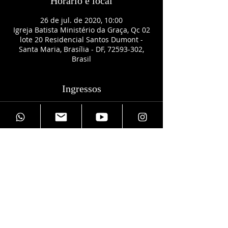
Horário e local
26 de jul. de 2020, 10:00
Igreja Batista Ministério da Graça, Qc 02
lote 20 Residencial Santos Dumont -
Santa Maria, Brasília - DF, 72593-302,
Brasil
Ingressos
Vendas encerradas
Tipo de ingresso
Quantas vagas quer reservar?
Mais informações
Preço
R$ 0,00