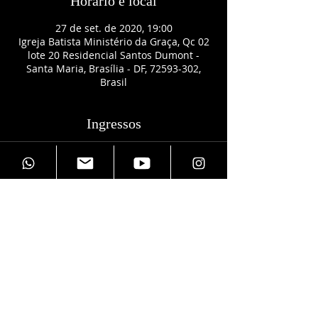
Horário e local
27 de set. de 2020, 19:00
Igreja Batista Ministério da Graça, Qc 02
lote 20 Residencial Santos Dumont -
Santa Maria, Brasília - DF, 72593-302,
Brasil
Ingressos
Vendas encerradas
Tipo de ingresso
Quantas vagas quer reservar?
Mais informações
Preço
R$ 0,00