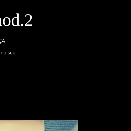
od.2
ÇA
 no seu