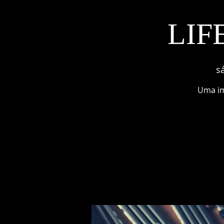
LIF
sá
Uma im