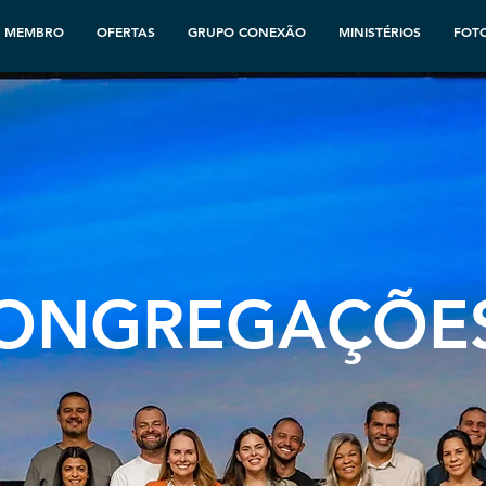
UERO SER MEMBRO antigo
GRUPOS PEQUENOS
R MEMBRO
OFERTAS
GRUPO CONEXÃO
MINISTÉRIOS
FOT
ONGREGAÇÕE