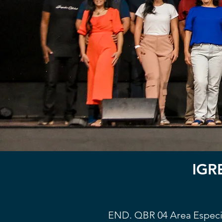
IGR
END. QBR 04 Area Espec