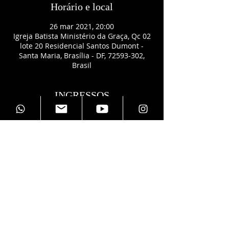
Horário e local
26 mar 2021, 20:00
Igreja Batista Ministério da Graça, Qc 02
lote 20 Residencial Santos Dumont -
Santa Maria, Brasília - DF, 72593-302,
Brasil
INGRESSOS
Vendita terminata
Tipo di biglietto
INGRESSO DO CASAL
Prezzo
0,00 BRL